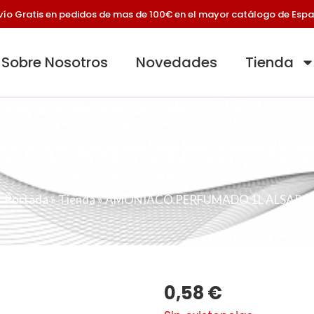
vío Gratis en pedidos de mas de 100€ en el mayor catálogo de Esp
Sobre Nosotros
Novedades
Tienda
ACO PERFUMADO 1L 
Portada
»
Tienda
»
AMONIACO PERFUMADO 1L ALSARA
0,58
€