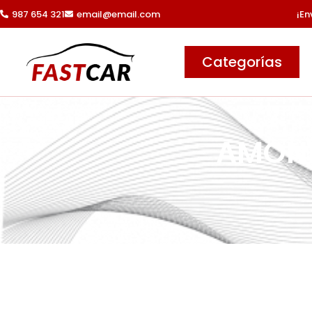
Ir
987 654 321
email@email.com
¡En
al
contenido
Categorías
AMONI