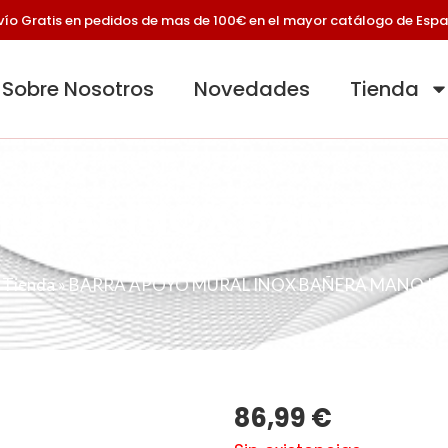
vío Gratis en pedidos de mas de 100€ en el mayor catálogo de Esp
Sobre Nosotros
Novedades
Tienda
URAL INOX BAÑERA M
»
Tienda
»
BARRA APOYO MURAL INOX BAÑERA MANO IZ
86,99
€