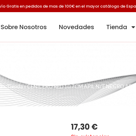
vío Gratis en pedidos de mas de 100€ en el mayor catálogo de Esp
Sobre Nosotros
Novedades
Tienda
 10.7CM APIL N/T NEG
a
»
Tienda
»
CENICERO RED 10.7CM APIL N/T NEGRO ARC
17,30
€