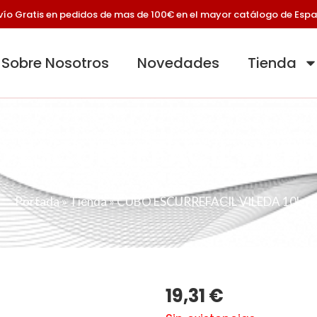
vío Gratis en pedidos de mas de 100€ en el mayor catálogo de Esp
Sobre Nosotros
Novedades
Tienda
 ESCURREFACIL VILED
Portada
»
Tienda
»
CUBO ESCURREFACIL VILEDA 10L
19,31
€