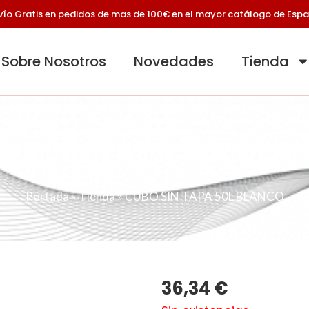
vío Gratis en pedidos de mas de 100€ en el mayor catálogo de Esp
Sobre Nosotros
Novedades
Tienda
BO SIN TAPA 50L BLA
Portada
»
Tienda
»
CUBO SIN TAPA 50L BLANCO
36,34
€