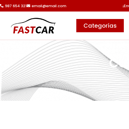
Ir
987 654 321
email@email.com
¡En
al
contenido
Categorías
CU