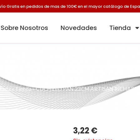
vío Gratis en pedidos de mas de 100€ en el mayor catálogo de Esp
Sobre Nosotros
Novedades
Tienda
PAN 23CM ARTISAN 
tada
»
Tienda
»
CUCHILLO PAN 23CM ARTISAN RICHARD
3,22
€