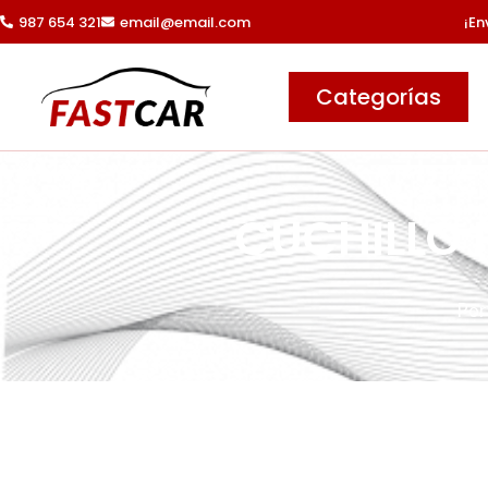
Ir
987 654 321
email@email.com
¡En
al
contenido
Categorías
CUCHILLO 
Por