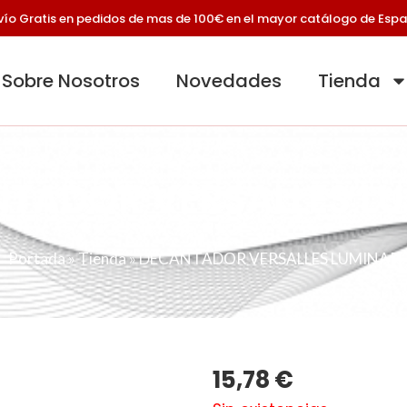
vío Gratis en pedidos de mas de 100€ en el mayor catálogo de Esp
Sobre Nosotros
Novedades
Tienda
TADOR VERSALLES L
Portada
»
Tienda
»
DECANTADOR VERSALLES LUMINAR
15,78
€