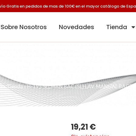
vío Gratis en pedidos de mas de 100€ en el mayor catálogo de Esp
Sobre Nosotros
Novedades
Tienda
BAC (5L) LAV. MANU
a
»
Tienda
»
H-195 SELMAN BAC (5L) LAV. MANUAL BACT
19,21
€