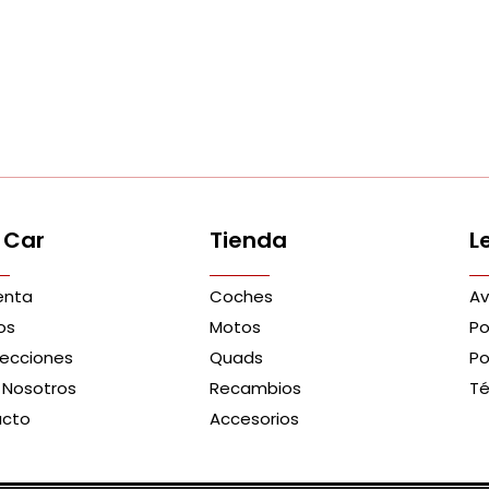
 Car
Tienda
L
enta
Coches
Av
os
Motos
Po
recciones
Quads
Po
 Nosotros
Recambios
Té
acto
Accesorios