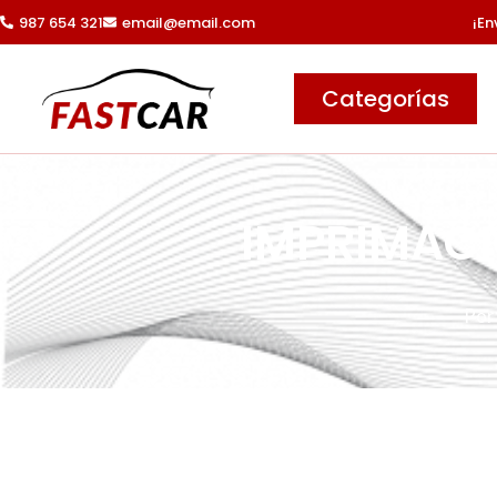
Ir
987 654 321
email@email.com
¡En
al
contenido
Categorías
IMPRIMACI
Por