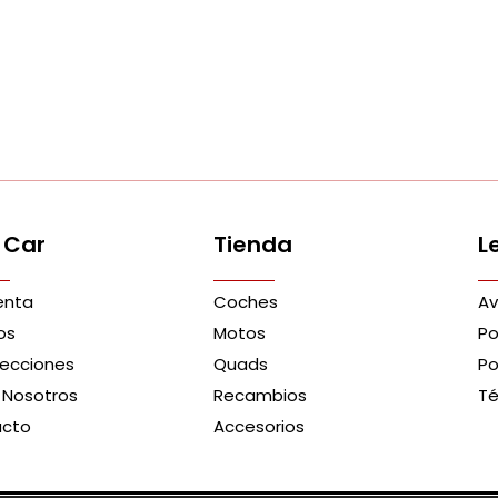
 Car
Tienda
L
enta
Coches
Av
os
Motos
Po
recciones
Quads
Po
 Nosotros
Recambios
Té
acto
Accesorios