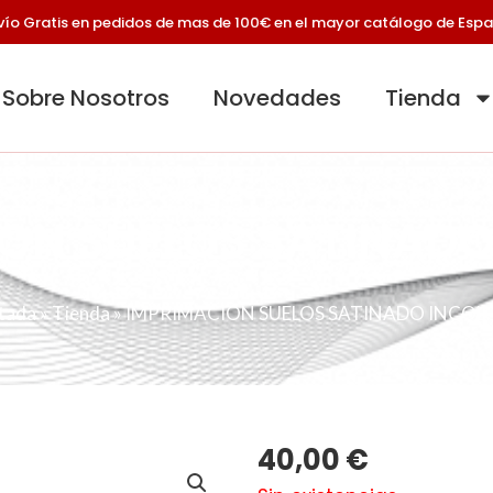
vío Gratis en pedidos de mas de 100€ en el mayor catálogo de Esp
Sobre Nosotros
Novedades
Tienda
ON SUELOS SATINAD
tada
»
Tienda
»
IMPRIMACION SUELOS SATINADO INCO
40,00
€