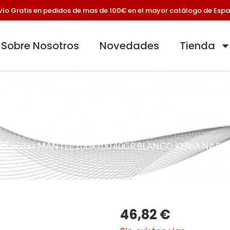
vío Gratis en pedidos de mas de 100€ en el mayor catálogo de Esp
Sobre Nosotros
Novedades
Tienda
0 40GR BLANCO KENI
»
Tienda
»
MANTEL 100X100 40GR BLANCO KENIA NARA
46,82
€