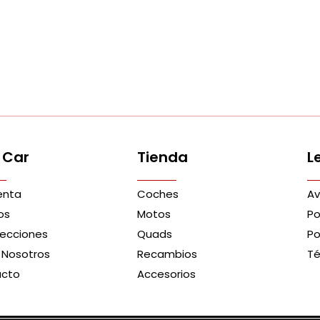
 Car
Tienda
L
enta
Coches
Av
os
Motos
Po
recciones
Quads
Po
 Nosotros
Recambios
Té
acto
Accesorios