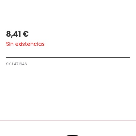
8,41
€
Sin existencias
SKU
471646