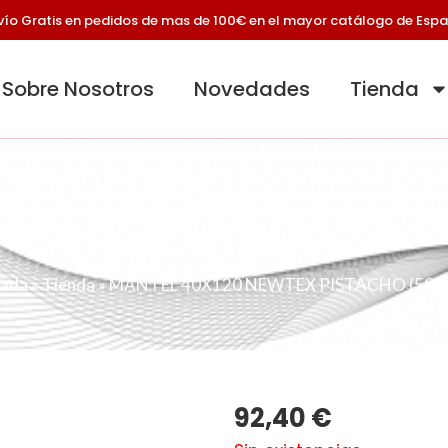
vío Gratis en pedidos de mas de 100€ en el mayor catálogo de Esp
Sobre Nosotros
Novedades
Tienda
120 NEWTEX PISTAC
tada
»
Tienda
»
MANTEL 40X120 NEWTEX PISTACHO (500
92,40
€