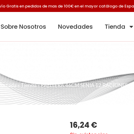
vío Gratis en pedidos de mas de 100€ en el mayor catálogo de Esp
Sobre Nosotros
Novedades
Tienda
A 46CM SENIA 12 RAC
Portada
»
Tienda
»
PAELLERA 46CM SENIA 12 RACIONES Q
16,24
€