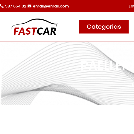
Ir
987 654 321
email@email.com
¡En
al
contenido
Categorías
PAELLER