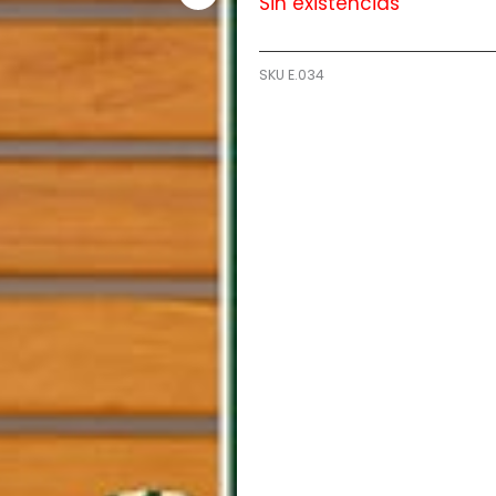
Sin existencias
SKU
E.034