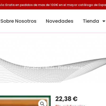
vío Gratis en pedidos de mas de 100€ en el mayor catálogo de Esp
Sobre Nosotros
Novedades
Tienda
Piedra Pómez
Portada
»
Tienda
»
Piedra Pómez
22,38
€