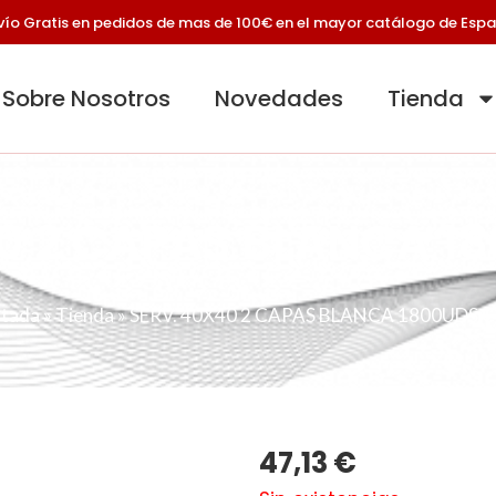
vío Gratis en pedidos de mas de 100€ en el mayor catálogo de Esp
Sobre Nosotros
Novedades
Tienda
0 2 CAPAS BLANCA 1
tada
»
Tienda
»
SERV. 40X40 2 CAPAS BLANCA 1800UDS C
47,13
€