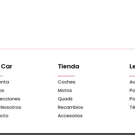
 Car
Tienda
L
enta
Coches
Av
os
Motos
Po
recciones
Quads
Po
 Nosotros
Recambios
Té
acto
Accesorios