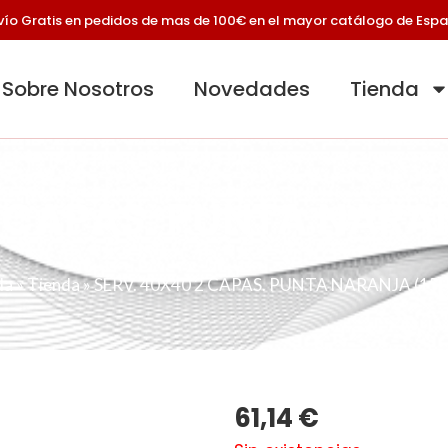
vío Gratis en pedidos de mas de 100€ en el mayor catálogo de Esp
Sobre Nosotros
Novedades
Tienda
2 CAPAS. PUNTA NARA
da
»
Tienda
»
SERV. 40X40 2 CAPAS. PUNTA NARANJA (15
61,14
€