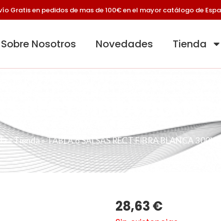
vío Gratis en pedidos de mas de 100€ en el mayor catálogo de Esp
Sobre Nosotros
Novedades
Tienda
AS RECT FIBRA BLAN
da
»
Tienda
»
TABLA 6 SALSAS RECT FIBRA BLANCA 300X
28,63
€