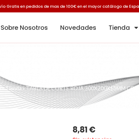
vío Gratis en pedidos de mas de 100€ en el mayor catálogo de Esp
Sobre Nosotros
Novedades
Tienda
TE ROJA 300X200X1
a
»
Tienda
»
TABLA DE CORTE ROJA 300X200X15MM CON
8,81
€