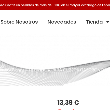
vío Gratis en pedidos de mas de 100€ en el mayor catálogo de Esp
Sobre Nosotros
Novedades
Tienda
 PARA CUBETA GAST
tada
»
Tienda
»
TAPA INOX PARA CUBETA GASTRONORM
13,39
€