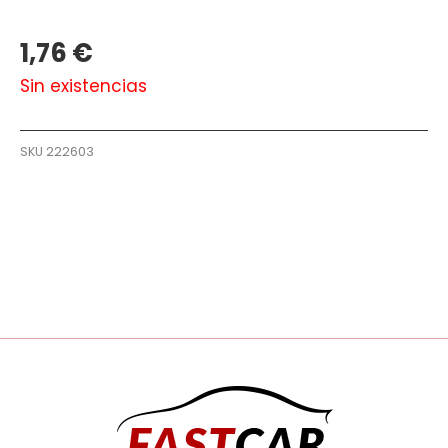
1,76
€
Sin existencias
SKU
222603