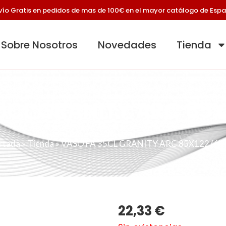
vío Gratis en pedidos de mas de 100€ en el mayor catálogo de Esp
Sobre Nosotros
Novedades
Tienda
5CL GRANITY ARC 85X
rtada
»
Tienda
»
VASO FA 35CL GRANITY ARC 85X122 (6U
22,33
€